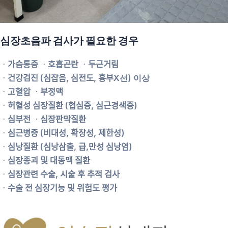
심장초음파 검사가 필요한 경우
ᆞ가슴통증 ᆞ호흡곤란 ᆞ두근거림
ᆞ건강검진 (심잡음, 심전도, 흉부X선) 이상
ᆞ고혈압 ᆞ부정맥
ᆞ허혈성 심장질환 (협심증, 심근경색증)
ᆞ심부전 ᆞ심장판막질환
ᆞ심근병증 (비대성, 확장성, 제한성)
ᆞ심낭질환 (심낭삼출, 급,만성 심낭염)
ᆞ심장종괴 및 대동맥 질환
ᆞ심장관련 수술, 시술 후 추적 검사
ᆞ수술 전 심장기능 및 위험도 평가