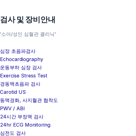
병원소개
검사 및 장비안내
의료진소개
‘소아/성인 심혈관 클리닉’
진료안내
찾아오시는 길
심장 초음파검사
처음 진료오시는분
Echocardiography
주차안내
운동부하 심장 검사
비급여항목안내
Exercise Stress Test
경동맥초음파 검사
검사 및 장비안내
Carotid US
동맥경화, 사지혈관 협착도
병원 둘러보기
PWV / ABI
24시간 부정맥 검사
공지사항/병원소식
24hr ECG Monitoring
심전도 검사